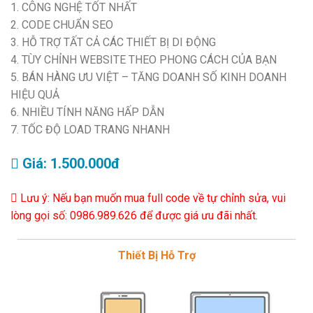
1. CÔNG NGHỆ TỐT NHẤT
2. CODE CHUẨN SEO
3. HỖ TRỢ TẤT CẢ CÁC THIẾT BỊ DI ĐỘNG
4. TÙY CHỈNH WEBSITE THEO PHONG CÁCH CỦA BẠN
5. BÁN HÀNG ƯU VIỆT – TĂNG DOANH SỐ KINH DOANH
HIỆU QUẢ
6. NHIỀU TÍNH NĂNG HẤP DẪN
7. TỐC ĐỘ LOAD TRANG NHANH
Giá: 1.500.000đ
Lưu ý: Nếu bạn muốn mua full code về tự chỉnh sửa, vui
lòng gọi số: 0986.989.626 để được giá ưu đãi nhất.
Thiết Bị Hỗ Trợ