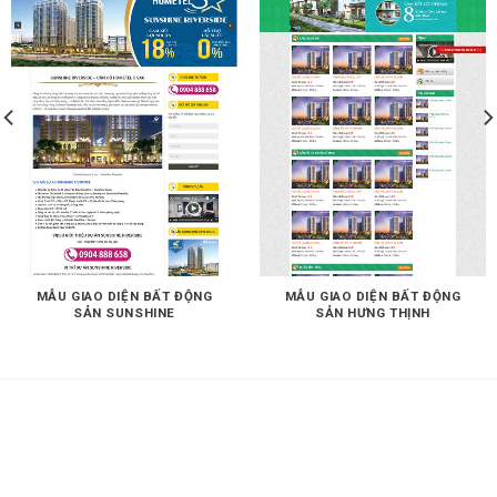
MẪU GIAO DIỆN BẤT ĐỘNG
MẪU GIAO DIỆN BẤT ĐỘNG
SẢN SUNSHINE
SẢN HƯNG THỊNH
THIẾT KẾ WEB CHUYÊN NGHIỆP CHUẨN
SEO