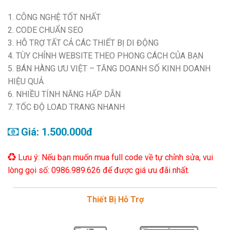
1. CÔNG NGHỆ TỐT NHẤT
2. CODE CHUẨN SEO
3. HỖ TRỢ TẤT CẢ CÁC THIẾT BỊ DI ĐỘNG
4. TÙY CHỈNH WEBSITE THEO PHONG CÁCH CỦA BẠN
5. BÁN HÀNG ƯU VIỆT – TĂNG DOANH SỐ KINH DOANH
HIỆU QUẢ
6. NHIỀU TÍNH NĂNG HẤP DẪN
7. TỐC ĐỘ LOAD TRANG NHANH
Giá: 1.500.000đ
Lưu ý: Nếu bạn muốn mua full code về tự chỉnh sửa, vui
lòng gọi số: 0986.989.626 để được giá ưu đãi nhất.
Thiết Bị Hỗ Trợ