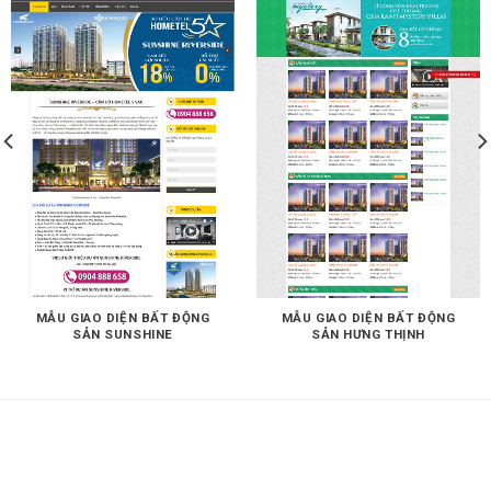
MẪU GIAO DIỆN BẤT ĐỘNG
MẪU GIAO DIỆN BẤT ĐỘNG
SẢN SUNSHINE
SẢN HƯNG THỊNH
THIẾT KẾ WEB CHUYÊN NGHIỆP CHUẨN
SEO